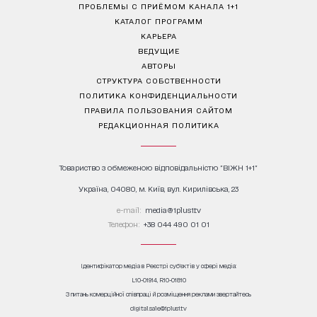
ПРОБЛЕМЫ С ПРИЁМОМ КАНАЛА 1+1
КАТАЛОГ ПРОГРАММ
КАРЬЕРА
ВЕДУЩИЕ
АВТОРЫ
СТРУКТУРА СОБСТВЕННОСТИ
ПОЛИТИКА КОНФИДЕНЦИАЛЬНОСТИ
ПРАВИЛА ПОЛЬЗОВАНИЯ САЙТОМ
РЕДАКЦИОННАЯ ПОЛИТИКА
Товариство з обмеженою відповідальністю "ВІЖН 1+1"
Україна, 04080, м. Київ, вул. Кирилівська, 23
е-mail:
media@1plus1.tv
Телефон:
+38 044 490 01 01
Ідентифікатор медіа в Реєстрі суб’єктів у сфері медіа:
L10-01914, R10-01810
З питань комерційної співпраці й розміщення реклами звертайтесь
digital.sale@1plus1.tv