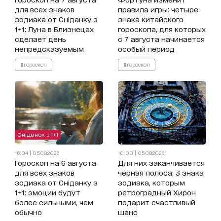
для всех знаков
правила игры: четыре
зодиака от Сніданку з
знака китайского
1+1: Луна в Близнецах
гороскопа, для которых
сделает день
с 7 августа начинается
непредсказуемым
особый период
#гороскоп
#гороскоп
Сніданок з 1+1
16:04 | 05.08.2026
10:00 | 05.08.2026
Гороскоп на 6 августа
Для них заканчивается
для всех знаков
черная полоса: 3 знака
зодиака от Сніданку з
зодиака, которым
1+1: эмоции будут
ретроградный Хирон
более сильными, чем
подарит счастливый
обычно
шанс