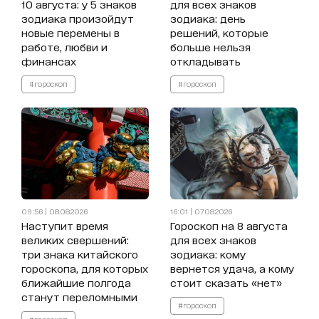
10 августа: у 5 знаков
для всех знаков
зодиака произойдут
зодиака: день
новые перемены в
решений, которые
работе, любви и
больше нельзя
финансах
откладывать
#гороскоп
#гороскоп
09:56 | 08.08.2026
16:01 | 07.08.2026
Наступит время
Гороскоп на 8 августа
великих свершений:
для всех знаков
три знака китайского
зодиака: кому
гороскопа, для которых
вернется удача, а кому
ближайшие полгода
стоит сказать «нет»
станут переломными
#гороскоп