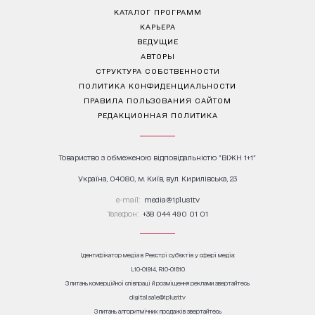
КАТАЛОГ ПРОГРАММ
КАРЬЕРА
ВЕДУЩИЕ
АВТОРЫ
СТРУКТУРА СОБСТВЕННОСТИ
ПОЛИТИКА КОНФИДЕНЦИАЛЬНОСТИ
ПРАВИЛА ПОЛЬЗОВАНИЯ САЙТОМ
РЕДАКЦИОННАЯ ПОЛИТИКА
Товариство з обмеженою відповідальністю "ВІЖН 1+1"
Україна, 04080, м. Київ, вул. Кирилівська, 23
е-mail:
media@1plus1.tv
Телефон:
+38 044 490 01 01
Ідентифікатор медіа в Реєстрі суб’єктів у сфері медіа:
L10-01914, R10-01810
З питань комерційної співпраці й розміщення реклами звертайтесь
digital.sale@1plus1.tv
З питань алгоритмічних продажів звертайтесь