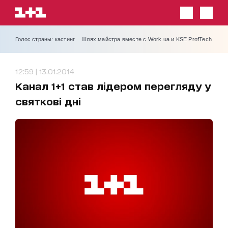
Голос страны: кастинг
Шлях майстра вместе с Work.ua и KSE ProfTech
12:59 | 13.01.2014
Канал 1+1 став лідером перегляду у
святкові дні