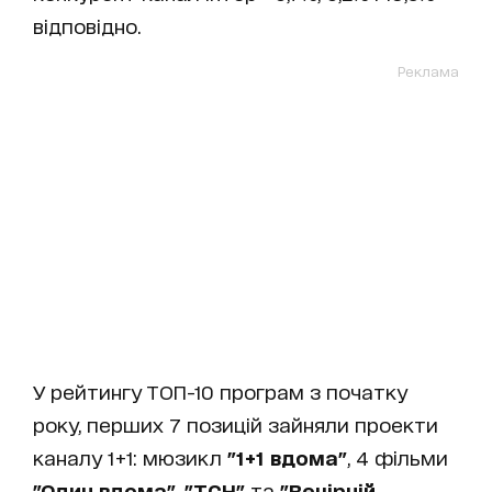
відповідно.
Реклама
У рейтингу ТОП-10 програм з початку
року, перших 7 позицій зайняли проекти
каналу 1+1: мюзикл
"1+1 вдома"
, 4 фільми
"Один вдома"
,
"ТСН"
та
"Вечірній