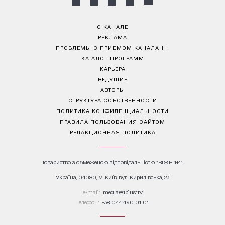
О КАНАЛЕ
РЕКЛАМА
ПРОБЛЕМЫ С ПРИЁМОМ КАНАЛА 1+1
КАТАЛОГ ПРОГРАММ
КАРЬЕРА
ВЕДУЩИЕ
АВТОРЫ
СТРУКТУРА СОБСТВЕННОСТИ
ПОЛИТИКА КОНФИДЕНЦИАЛЬНОСТИ
ПРАВИЛА ПОЛЬЗОВАНИЯ САЙТОМ
РЕДАКЦИОННАЯ ПОЛИТИКА
Товариство з обмеженою відповідальністю "ВІЖН 1+1"
Україна, 04080, м. Київ, вул. Кирилівська, 23
е-mail:
media@1plus1.tv
Телефон:
+38 044 490 01 01