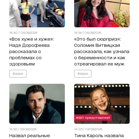
16:40 | 06.08.2026
16:34 | 06.08.2026
«Все хуже и хуже»:
«Это был сюрприз»:
Надя Дорофеева
Соломия Витвицкая
рассказала о
рассказала, как узнала
проблемах со
о беременности и как
здоровьем
отреагировал ее муж
#зірки
#зірки
ЖВЛ представляет
14:53 | 06.08.2026
14:05 | 06.08.2026
Назвал реальные
Тина Кароль назвала