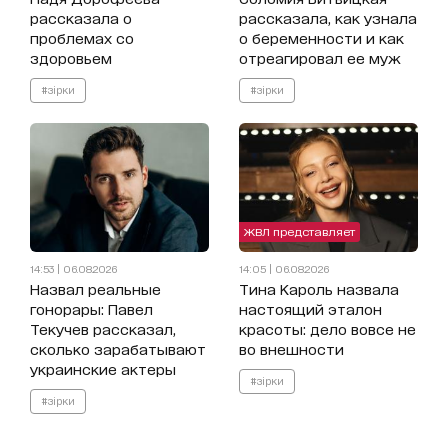
рассказала о
рассказала, как узнала
проблемах со
о беременности и как
здоровьем
отреагировал ее муж
#зірки
#зірки
ЖВЛ представляет
14:53 | 06.08.2026
14:05 | 06.08.2026
Назвал реальные
Тина Кароль назвала
гонорары: Павел
настоящий эталон
Текучев рассказал,
красоты: дело вовсе не
сколько зарабатывают
во внешности
украинские актеры
#зірки
#зірки