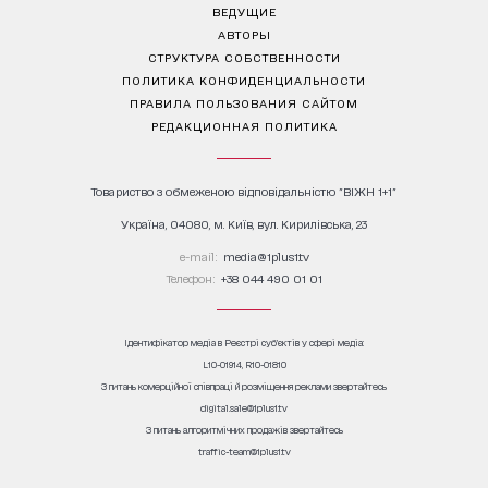
ВЕДУЩИЕ
АВТОРЫ
СТРУКТУРА СОБСТВЕННОСТИ
ПОЛИТИКА КОНФИДЕНЦИАЛЬНОСТИ
ПРАВИЛА ПОЛЬЗОВАНИЯ САЙТОМ
РЕДАКЦИОННАЯ ПОЛИТИКА
Товариство з обмеженою відповідальністю "ВІЖН 1+1"
Україна, 04080, м. Київ, вул. Кирилівська, 23
е-mail:
media@1plus1.tv
Телефон:
+38 044 490 01 01
Ідентифікатор медіа в Реєстрі суб’єктів у сфері медіа:
L10-01914, R10-01810
З питань комерційної співпраці й розміщення реклами звертайтесь
digital.sale@1plus1.tv
З питань алгоритмічних продажів звертайтесь
traffic-team@1plus1.tv