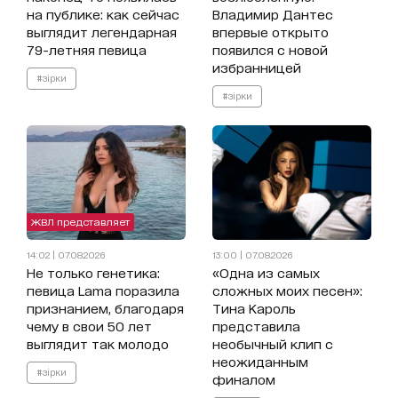
на публике: как сейчас
Владимир Дантес
выглядит легендарная
впервые открыто
79-летняя певица
появился с новой
избранницей
#зірки
#зірки
ЖВЛ представляет
14:02 | 07.08.2026
13:00 | 07.08.2026
Не только генетика:
«Одна из самых
певица Lama поразила
сложных моих песен»:
признанием, благодаря
Тина Кароль
чему в свои 50 лет
представила
выглядит так молодо
необычный клип с
неожиданным
#зірки
финалом