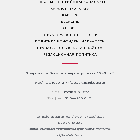
ПРОБЛЕМЫ С ПРИЁМОМ КАНАЛА 1+1
КАТАЛОГ ПРОГРАММ
КАРЬЕРА
ВЕДУЩИЕ
АВТОРЫ
СТРУКТУРА СОБСТВЕННОСТИ
ПОЛИТИКА КОНФИДЕНЦИАЛЬНОСТИ
ПРАВИЛА ПОЛЬЗОВАНИЯ САЙТОМ
РЕДАКЦИОННАЯ ПОЛИТИКА
Товариство з обмеженою відповідальністю "ВІЖН 1+1"
Україна, 04080, м. Київ, вул. Кирилівська, 23
е-mail:
media@1plus1.tv
Телефон:
+38 044 490 01 01
Ідентифікатор медіа в Реєстрі суб’єктів у сфері медіа:
L10-01914, R10-01810
З питань комерційної співпраці й розміщення реклами звертайтесь
digital.sale@1plus1.tv