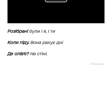
Розібрані
були і я, і ти
Коли піду.
Вона рахує дні
Де олів
'є?
На стіні.
Реклама