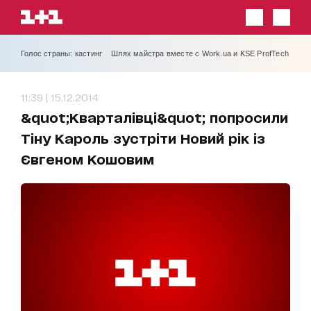
Голос страны: кастинг
Шлях майстра вместе с Work.ua и KSE ProfTech
11:39 | 15.12.2014
&quot;Кварталівці&quot; попросили
Тіну Кароль зустріти Новий рік із
Євгеном Кошовим