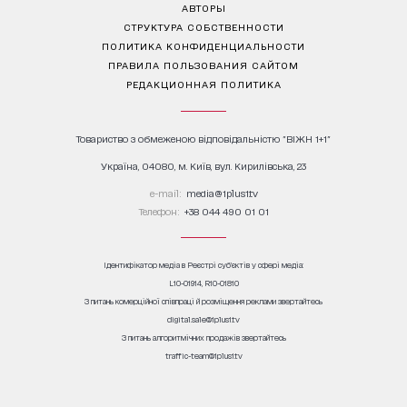
АВТОРЫ
СТРУКТУРА СОБСТВЕННОСТИ
ПОЛИТИКА КОНФИДЕНЦИАЛЬНОСТИ
ПРАВИЛА ПОЛЬЗОВАНИЯ САЙТОМ
РЕДАКЦИОННАЯ ПОЛИТИКА
Товариство з обмеженою відповідальністю "ВІЖН 1+1"
Україна, 04080, м. Київ, вул. Кирилівська, 23
е-mail:
media@1plus1.tv
Телефон:
+38 044 490 01 01
Ідентифікатор медіа в Реєстрі суб’єктів у сфері медіа:
L10-01914, R10-01810
З питань комерційної співпраці й розміщення реклами звертайтесь
digital.sale@1plus1.tv
З питань алгоритмічних продажів звертайтесь
traffic-team@1plus1.tv