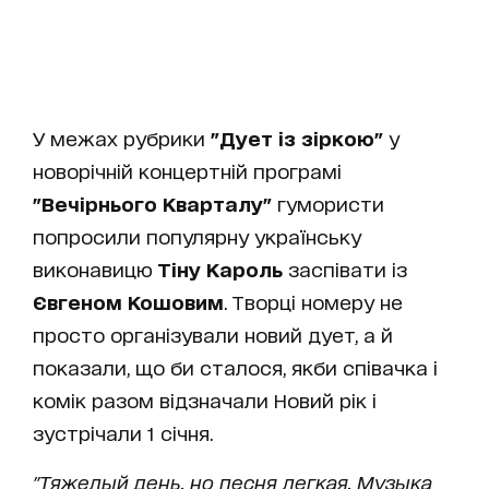
У межах рубрики
"Дует із зіркою"
у
новорічній концертній програмі
"Вечірнього Кварталу"
гумористи
попросили популярну українську
виконавицю
Тіну Кароль
заспівати із
Євгеном Кошовим
. Творці номеру не
просто організували новий дует, а й
показали, що би сталося, якби співачка і
комік разом відзначали Новий рік і
зустрічали 1 січня.
"Тяжел
ый день, но песня легкая. Музыка