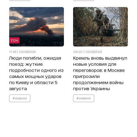
ТСН
11:45 | 05.08.2026
09:20 | 05.08.2026
Люди погибли, ожидая
Кремль вновь выдвинул
поезд: жуткие
новые условия для
подробности одного из
переговоров: в Москве
самых мощных ударов
пригрозили
по Киеву и области 5
продолжением войны
августа
против Украины
#новини
#новини