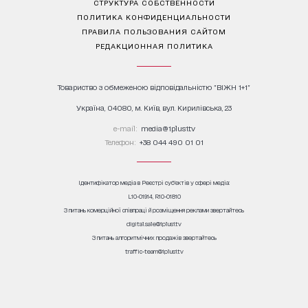
СТРУКТУРА СОБСТВЕННОСТИ
ПОЛИТИКА КОНФИДЕНЦИАЛЬНОСТИ
ПРАВИЛА ПОЛЬЗОВАНИЯ САЙТОМ
РЕДАКЦИОННАЯ ПОЛИТИКА
Товариство з обмеженою відповідальністю "ВІЖН 1+1"
Україна, 04080, м. Київ, вул. Кирилівська, 23
е-mail:
media@1plus1.tv
Телефон:
+38 044 490 01 01
Ідентифікатор медіа в Реєстрі суб’єктів у сфері медіа:
L10-01914, R10-01810
З питань комерційної співпраці й розміщення реклами звертайтесь
digital.sale@1plus1.tv
З питань алгоритмічних продажів звертайтесь
traffic-team@1plus1.tv