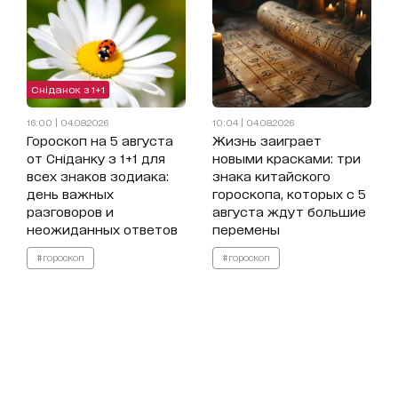
Сніданок з 1+1
16:00 | 04.08.2026
10:04 | 04.08.2026
Гороскоп на 5 августа
Жизнь заиграет
от Сніданку з 1+1 для
новыми красками: три
всех знаков зодиака:
знака китайского
день важных
гороскопа, которых с 5
разговоров и
августа ждут большие
неожиданных ответов
перемены
#гороскоп
#гороскоп