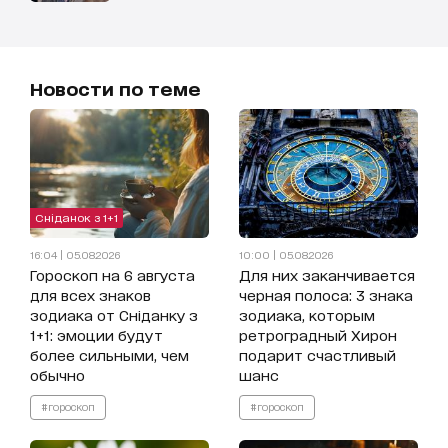
Новости по теме
Сніданок з 1+1
16:04 | 05.08.2026
10:00 | 05.08.2026
Гороскоп на 6 августа
Для них заканчивается
для всех знаков
черная полоса: 3 знака
зодиака от Сніданку з
зодиака, которым
1+1: эмоции будут
ретроградный Хирон
более сильными, чем
подарит счастливый
обычно
шанс
#гороскоп
#гороскоп