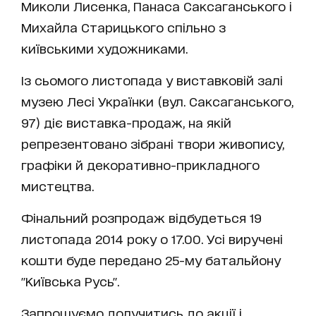
Миколи Лисенка, Панаса Саксаганського і
Михайла Старицького спільно з
київськими художниками.
Із сьомого листопада у виставковій залі
музею Лесі Українки (вул. Саксаганського,
97) діє виставка-продаж, на якій
репрезентовано зібрані твори живопису,
графіки й декоративно-прикладного
мистецтва.
Фінальний розпродаж відбудеться 19
листопада 2014 року о 17.00. Усі виручені
кошти буде передано 25-му батальйону
"Київська Русь".
Запрошуємо долучитись до акції і