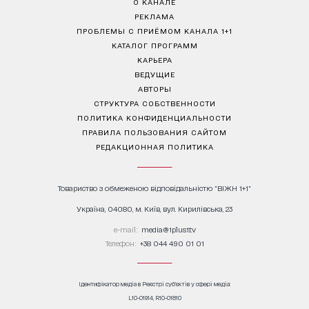
О КАНАЛЕ
РЕКЛАМА
ПРОБЛЕМЫ С ПРИЁМОМ КАНАЛА 1+1
КАТАЛОГ ПРОГРАММ
КАРЬЕРА
ВЕДУЩИЕ
АВТОРЫ
СТРУКТУРА СОБСТВЕННОСТИ
ПОЛИТИКА КОНФИДЕНЦИАЛЬНОСТИ
ПРАВИЛА ПОЛЬЗОВАНИЯ САЙТОМ
РЕДАКЦИОННАЯ ПОЛИТИКА
Товариство з обмеженою відповідальністю "ВІЖН 1+1"
Україна, 04080, м. Київ, вул. Кирилівська, 23
е-mail:
media@1plus1.tv
Телефон:
+38 044 490 01 01
Ідентифікатор медіа в Реєстрі суб’єктів у сфері медіа:
L10-01914, R10-01810