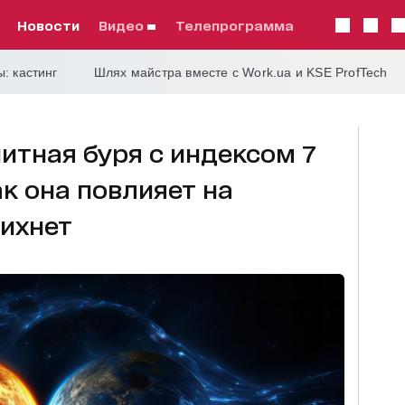
Новости
видео
телепрограмма
: кастинг
Шлях майстра вместе с Work.ua и KSE ProfTech
итная буря с индексом 7
ак она повлияет на
тихнет