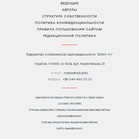
ВЕДУЩИЕ
АВТОРЫ
СТРУКТУРА СОБСТВЕННОСТИ
ПОЛИТИКА КОНФИДЕНЦИАЛЬНОСТИ
ПРАВИЛА ПОЛЬЗОВАНИЯ САЙТОМ
РЕДАКЦИОННАЯ ПОЛИТИКА
Товариство з обмеженою відповідальністю "ВІЖН 1+1"
Україна, 04080, м. Київ, вул. Кирилівська, 23
е-mail:
media@1plus1.tv
Телефон:
+38 044 490 01 01
Ідентифікатор медіа в Реєстрі суб’єктів у сфері медіа:
L10-01914, R10-01810
З питань комерційної співпраці й розміщення реклами звертайтесь
digital.sale@1plus1.tv
З питань алгоритмічних продажів звертайтесь
traffic-team@1plus1.tv