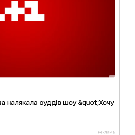
а налякала суддів шоу &quot;Хочу
Реклама