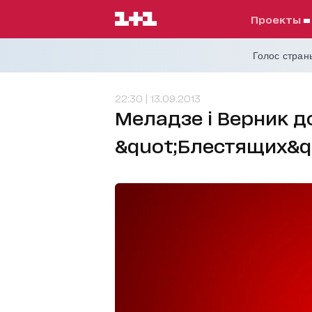
проекты
Голос страны
22:30 | 13.09.2013
Меладзе і Верник до
&quot;Блестящих&q