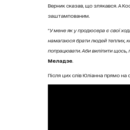
Верник сказав, що злякався. А К
заштампованим.
"
У мене як у продюсера є свої ходи
намагаюся брати людей теплих, к
попрацювати. Аби виліпити щось, 
Меладзе
.
Після цих слів Юліанна прямо на 