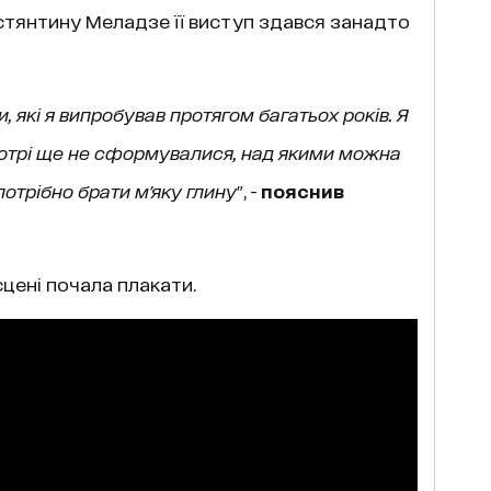
остянтину Меладзе її виступ здався занадто
, які я випробував протягом багатьох років. Я
отрі ще не сформувалися, над якими можна
потрібно брати м'яку глину
", -
пояснив
сцені почала плакати.