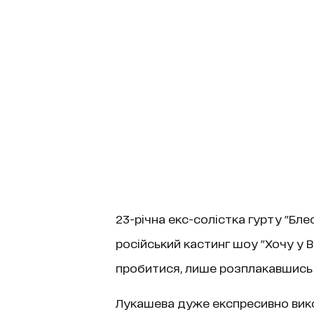
23-річна екс-солістка гурту "Б
російський кастинг шоу "Хочу у ВІ
пробитися, лише розплакавшись 
Лукашева дуже експресивно викон