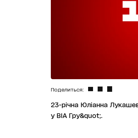
Поделиться:
23-річна Юліанна Лукашев
у ВІА Гру&quot;.