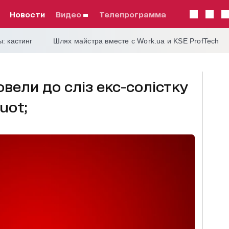
Новости
видео
телепрограмма
: кастинг
Шлях майстра вместе с Work.ua и KSE ProfTech
вели до сліз екс-солістку
uot;