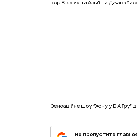
Ігор Верник та Альбіна Джанабаєв
Сенсаційне шоу "Хочу у ВІА Гру" ди
Не пропустите главно