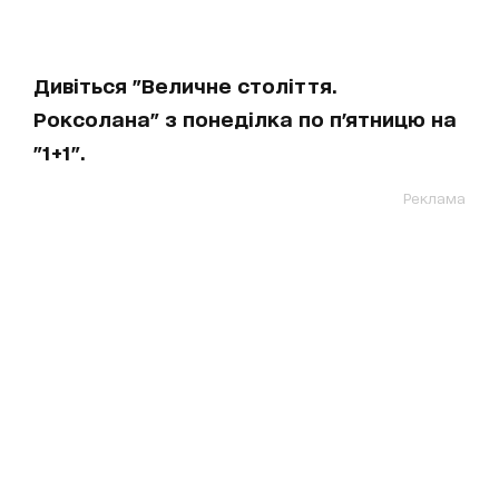
Дивіться "Величне століття.
Роксолана" з понеділка по п'ятницю на
"1+1".
Реклама