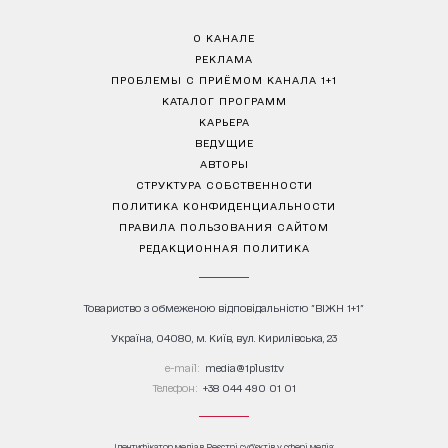
О КАНАЛЕ
РЕКЛАМА
ПРОБЛЕМЫ С ПРИЁМОМ КАНАЛА 1+1
КАТАЛОГ ПРОГРАММ
КАРЬЕРА
ВЕДУЩИЕ
АВТОРЫ
СТРУКТУРА СОБСТВЕННОСТИ
ПОЛИТИКА КОНФИДЕНЦИАЛЬНОСТИ
ПРАВИЛА ПОЛЬЗОВАНИЯ САЙТОМ
РЕДАКЦИОННАЯ ПОЛИТИКА
Товариство з обмеженою відповідальністю "ВІЖН 1+1"
Україна, 04080, м. Київ, вул. Кирилівська, 23
е-mail:
media@1plus1.tv
Телефон:
+38 044 490 01 01
Ідентифікатор медіа в Реєстрі суб’єктів у сфері медіа: