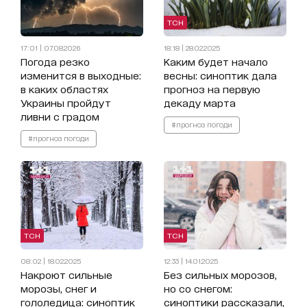
ТСН
17:01 | 07.08.2026
18:18 | 28.02.2025
Погода резко
Каким будет начало
изменится в выходные:
весны: синоптик дала
в каких областях
прогноз на первую
Украины пройдут
декаду марта
ливни с градом
#прогноз погоди
#прогноз погоди
ТСН
ТСН
08:02 | 18.02.2025
12:33 | 14.01.2025
Накроют сильные
Без сильных морозов,
морозы, снег и
но со снегом:
гололедица: синоптик
синоптики рассказали,