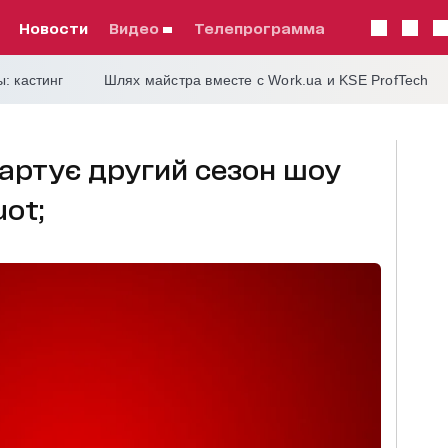
Новости
видео
телепрограмма
: кастинг
Шлях майстра вместе с Work.ua и KSE ProfTech
тартує другий сезон шоу
ot;