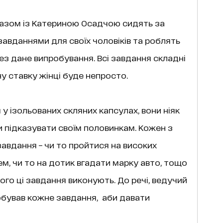
 разом із Катериною Осадчою сидять за
завданнями для своїх чоловіків та роблять
рез дане випробування. Всі завдання складні
ну ставку жінці буде непросто.
у ізольованих скляних капсулах, вони ніяк
 підказувати своїм половинкам. Кожен з
завдання – чи то пройтися на високих
ем, чи то на дотик вгадати марку авто, тощо
ого ці завдання виконують. До речі, ведучий
бував кожне завдання, аби давати