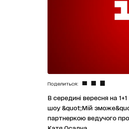
Поделиться:
В середині вересня на 1+1
шоу &quot;Мій зможе&quo
партнеркою ведучого про
Катя Осадча.