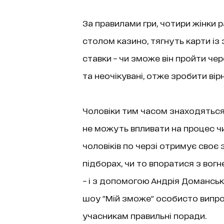
За правилами гри, чотири жінки
столом казино, тягнуть карти із 
ставки – чи зможе він пройти че
та неочікувані, отже зробити вір
Чоловіки тим часом знаходяться 
не можуть впливати на процес чи
чоловіків по черзі отримує своє 
підборах, чи то впоратися з вогн
– і з допомогою Андрія Доманськ
шоу "Мій зможе" особисто випро
учасникам правильні поради.