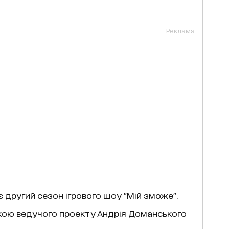
Реклама
є другий сезон ігрового шоу "Мій зможе".
кою ведучого проекту Андрія Доманського