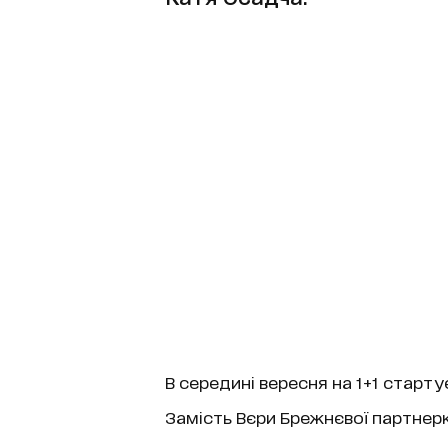
В середині вересня на 1+1 старту
Замість Вєри Брежнєвої партнер