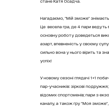
стане Катя Осадча.
Нагадаємо, "Мій зможе" знімаєт
Це весела гра, де 4 пари ведуть
основну роботу доведеться викон
азарт, впевненість у своєму супу
сильно вона у нього вірить та зна
успіх!
У новому сезоні глядачі 1+1 побача
пар-учасників: зіркові подружжя; 
відомих спортсменів; пари з екзо
каналу, а також гру "Моя зможе"