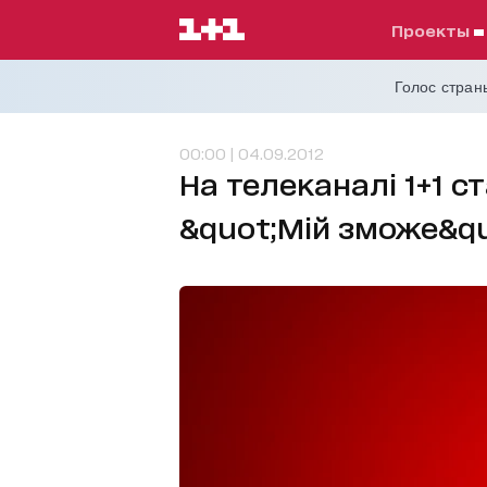
проекты
Голос страны
00:00 | 04.09.2012
На телеканалі 1+1 с
&quot;Мій зможе&qu