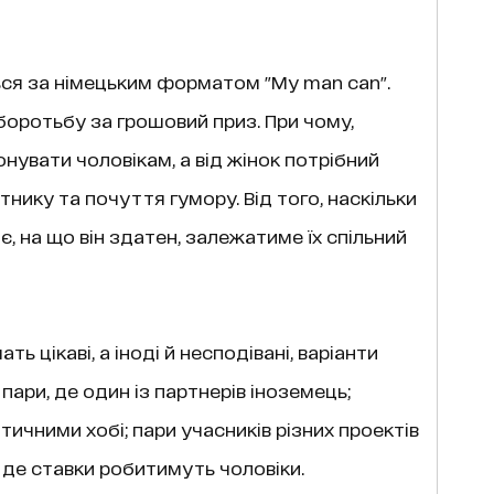
ься за німецьким форматом "My man can".
 боротьбу за грошовий приз. При чому,
увати чоловікам, а від жінок потрібний
тнику та почуття гумору. Від того, наскільки
є, на що він здатен, залежатиме їх спільний
ть цікаві, а іноді й несподівані, варіанти
пари, де один із партнерів іноземець;
тичними хобі; пари учасників різних проектів
, де ставки робитимуть чоловіки.