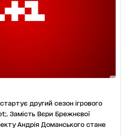
 стартує другий сезон ігрового
t;. Замість Вєри Брежнєвої
екту Андрія Доманського стане