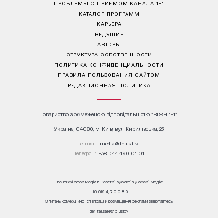
ПРОБЛЕМЫ С ПРИЁМОМ КАНАЛА 1+1
КАТАЛОГ ПРОГРАММ
КАРЬЕРА
ВЕДУЩИЕ
АВТОРЫ
СТРУКТУРА СОБСТВЕННОСТИ
ПОЛИТИКА КОНФИДЕНЦИАЛЬНОСТИ
ПРАВИЛА ПОЛЬЗОВАНИЯ САЙТОМ
РЕДАКЦИОННАЯ ПОЛИТИКА
Товариство з обмеженою відповідальністю "ВІЖН 1+1"
Україна, 04080, м. Київ, вул. Кирилівська, 23
е-mail:
media@1plus1.tv
Телефон:
+38 044 490 01 01
Ідентифікатор медіа в Реєстрі суб’єктів у сфері медіа:
L10-01914, R10-01810
З питань комерційної співпраці й розміщення реклами звертайтесь
digital.sale@1plus1.tv