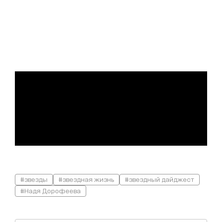
#звезды
#звездная жизнь
#звездный дайджест
#Надя Дорофеева