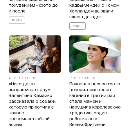
похудением - фото до
кадры Зендеи с Томом
и после
Холландом вызвали
шквал догадок
#зірки
#зірки
17:04 | 05.08.2026
16:44 | 05.08.2026
«Никогда не
Показала первое фото
выпрашивает еду»:
дочери: принцесса
Валентина Хамайко
Евгения в третий раз
рассказала о собаке,
стала мамой и
которую приютила в
нарушила королевскую
начале
традицию, родив
полномасштабной
ребенка не в
войны
Великобритании