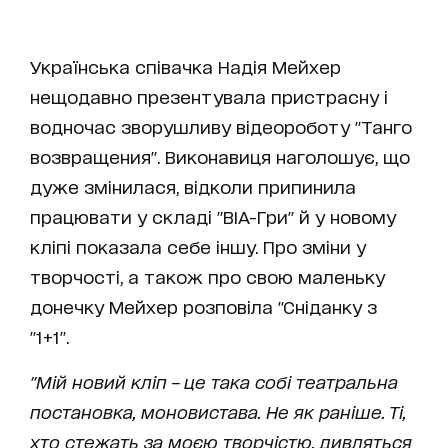
Українська співачка Надія Мейхер
нещодавно презентувала пристрасну і
водночас зворушливу відеороботу "Танго
возвращения". Виконавиця наголошує, що
дуже змінилася, відколи припинила
працювати у складі "ВІА-Гри" й у новому
кліпі показала себе іншу. Про зміни у
творчості, а також про свою маленьку
донечку Мейхер розповіла "Сніданку з
"1+1".
"Мій новий кліп – це така собі театральна
постановка, моновистава. Не як раніше. Ті,
хто стежать за моєю творчістю, дивляться