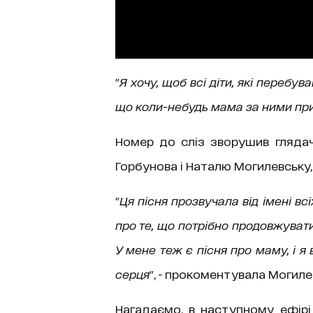
"
Я хочу, щоб всі діти, які перебув
що коли-небудь мама за ними пр
Номер до сліз зворушив глядач
Горбунова і Наталю Могилевську,
"
Ця пісня прозвучала від імені всі
про те, що потрібно продовжувати 
У мене теж є пісня про маму, і я
серця
", - прокоментувала Могиле
Нагадаємо, в наступному ефір