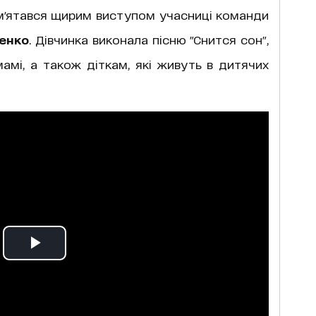
ам'ятався щирим виступом учасниці команди
енко
. Дівчинка виконала пісню "Снится сон",
мамі, а також діткам, які живуть в дитячих