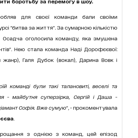
ти боротьбу за перемогу в шоу.
обляв для своєї команди бали своїми
рсі "битва за життя". За сумарною кількістю
тя Осадча оголосила команду, яка змушена
нтів". Нею стала команда Наді Дорофєєвої:
й жанр), Галя Дубок (вокал), Дарина Вовк і
й команді були такі талановиті, веселі та
аля - майбутня суперзірка, Сергій і Даша -
- діамант Софія. Вже сумую
", - прокоментувала
єєва
.
рощання з однією з команд, цей епізод