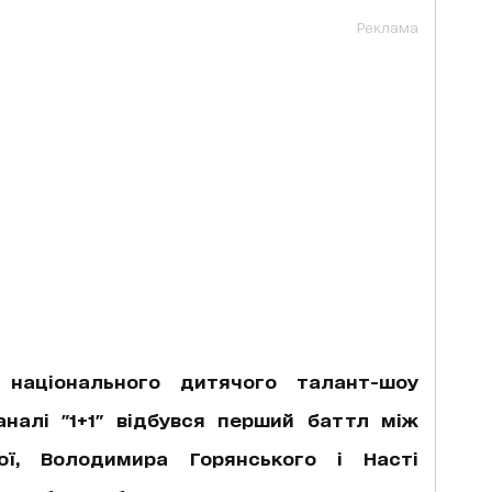
Реклама
 національного дитячого талант-шоу
аналі "1+1" відбувся перший баттл між
ї, Володимира Горянського і Насті