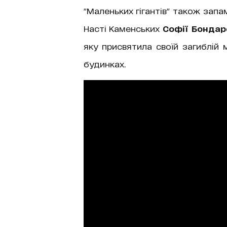
"Маленьких гігантів" також зап
Насті Каменських
Софії Бондар
яку присвятила своїй загиблій 
будинках.