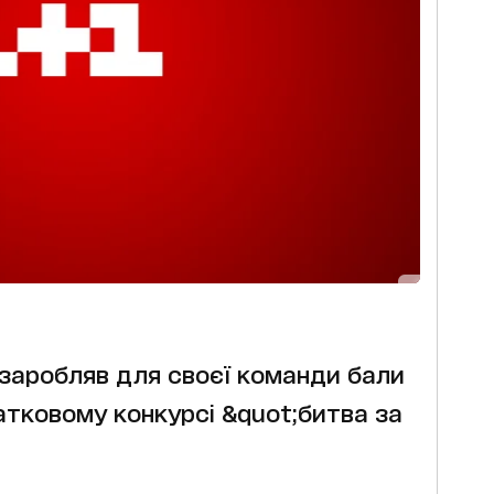
заробляв для своєї команди бали
атковому конкурсі &quot;битва за