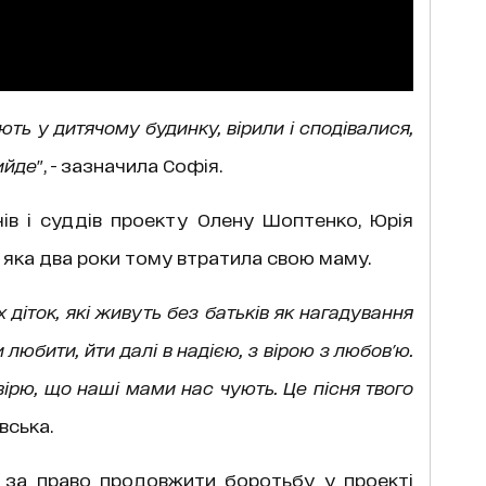
ають у дитячому будинку, вірили і сподівалися,
ийде
", - зазначила Софія.
ів і суддів проекту Олену Шоптенко, Юрія
 яка два роки тому втратила свою маму.
х діток, які живуть без батьків як нагадування
любити, йти далі в надією, з вірою з любов'ю.
 вірю, що наші мами нас чують. Це пісня твого
вська.
і за право продовжити боротьбу у проекті