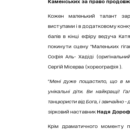
Каменських за право продовжи
Кожен маленький талант зар
виступами і в додатковому конку
балів в кінці ефіру ведуча Ка
покинути сцену "Маленьких гіга
Софія Аль- Хадіді (оригінальни
Сергій Місерва (хореографія ).
"
Мені дуже пощастило, що в мої
унікальні діти. Ви найкращі! Г
танцюристи від Бога, і звичайно 
зірковий наставник
Надя Дороф
Крім драматичного моменту п