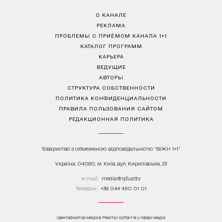
О КАНАЛЕ
РЕКЛАМА
ПРОБЛЕМЫ С ПРИЁМОМ КАНАЛА 1+1
КАТАЛОГ ПРОГРАММ
КАРЬЕРА
ВЕДУЩИЕ
АВТОРЫ
СТРУКТУРА СОБСТВЕННОСТИ
ПОЛИТИКА КОНФИДЕНЦИАЛЬНОСТИ
ПРАВИЛА ПОЛЬЗОВАНИЯ САЙТОМ
РЕДАКЦИОННАЯ ПОЛИТИКА
Товариство з обмеженою відповідальністю "ВІЖН 1+1"
Україна, 04080, м. Київ, вул. Кирилівська, 23
е-mail:
media@1plus1.tv
Телефон:
+38 044 490 01 01
Ідентифікатор медіа в Реєстрі суб’єктів у сфері медіа: