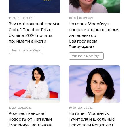
14:45 | 15.03.2024
16:20 | 10.01.2023
Вчителі важливі: премія
Наталья Мосейчук
Global Teacher Prize
расплакалась во время
Ukraine 2024 почала
интервью со
приймати анкети
Святославом
Вакарчуком
#наталія мосейчук
#наталія мосейчук
17:25 | 20.12.2022
16:35 | 20.10.2022
Рождественская
Наталья Мосейчук:
новость от Натальи
"Учителя и школьные
Мосейчук: во Львове
психологи исцеляют