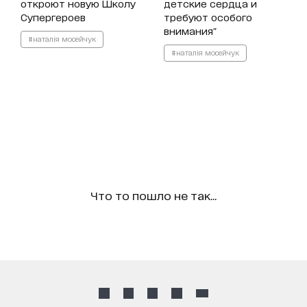
откроют новую Школу
детские сердца и
Супергероев
требуют особого
внимания"
#наталія мосейчук
#наталія мосейчук
Что то пошло не так...