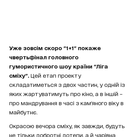
Уже зовсім скоро "1+1" покаже
чвертьфінал головного
гумористичного шоу країни "Ліга
сміху".
Цей етап проекту
складатиметься з двох частин, у одній із
яких жартуватимуть про кіно, а в іншій –
про мандрування в часі з кам'яного віку в
майбутнє.
Окрасою вечора сміху, як завжди, будуть
не тільки добротні дотепи, а й чарівна