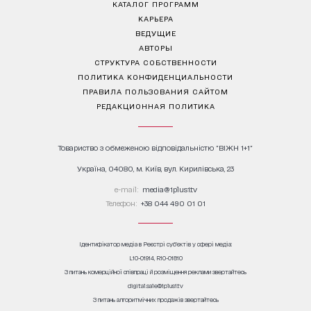
КАТАЛОГ ПРОГРАММ
КАРЬЕРА
ВЕДУЩИЕ
АВТОРЫ
СТРУКТУРА СОБСТВЕННОСТИ
ПОЛИТИКА КОНФИДЕНЦИАЛЬНОСТИ
ПРАВИЛА ПОЛЬЗОВАНИЯ САЙТОМ
РЕДАКЦИОННАЯ ПОЛИТИКА
Товариство з обмеженою відповідальністю "ВІЖН 1+1"
Україна, 04080, м. Київ, вул. Кирилівська, 23
е-mail:
media@1plus1.tv
Телефон:
+38 044 490 01 01
Ідентифікатор медіа в Реєстрі суб’єктів у сфері медіа:
L10-01914, R10-01810
З питань комерційної співпраці й розміщення реклами звертайтесь
digital.sale@1plus1.tv
З питань алгоритмічних продажів звертайтесь