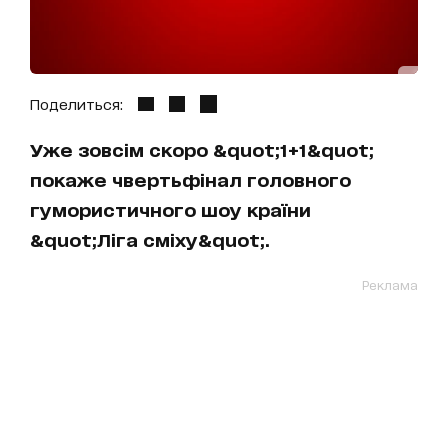
Поделиться:
Уже зовсім скоро &quot;1+1&quot;
покаже чвертьфінал головного
гумористичного шоу країни
&quot;Ліга сміху&quot;.
Реклама