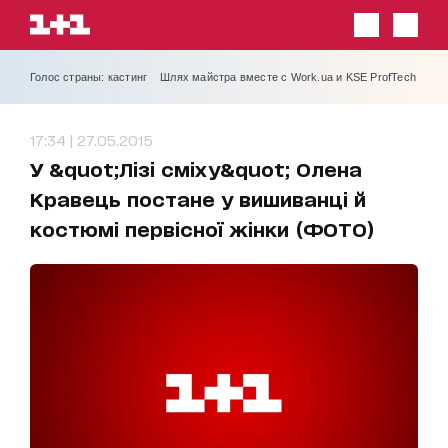
Голос страны: кастинг
Шлях майстра вместе с Work.ua и KSE ProfTech
17:34 | 27.05.2015
У &quot;Лізі сміху&quot; Олена
Кравець постане у вишиванці й
костюмі первісної жінки (ФОТО)