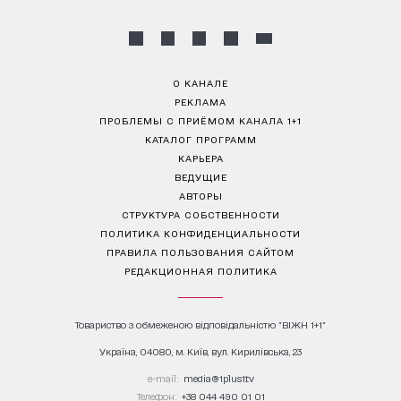
О КАНАЛЕ
РЕКЛАМА
ПРОБЛЕМЫ С ПРИЁМОМ КАНАЛА 1+1
КАТАЛОГ ПРОГРАММ
КАРЬЕРА
ВЕДУЩИЕ
АВТОРЫ
СТРУКТУРА СОБСТВЕННОСТИ
ПОЛИТИКА КОНФИДЕНЦИАЛЬНОСТИ
ПРАВИЛА ПОЛЬЗОВАНИЯ САЙТОМ
РЕДАКЦИОННАЯ ПОЛИТИКА
Товариство з обмеженою відповідальністю "ВІЖН 1+1"
Україна, 04080, м. Київ, вул. Кирилівська, 23
е-mail:
media@1plus1.tv
Телефон:
+38 044 490 01 01