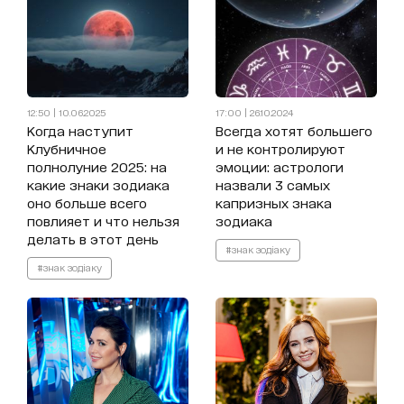
12:50 | 10.06.2025
17:00 | 26.10.2024
Когда наступит
Всегда хотят большего
Клубничное
и не контролируют
полнолуние 2025: на
эмоции: астрологи
какие знаки зодиака
назвали 3 самых
оно больше всего
капризных знака
повлияет и что нельзя
зодиака
делать в этот день
#знак зодіаку
#знак зодіаку