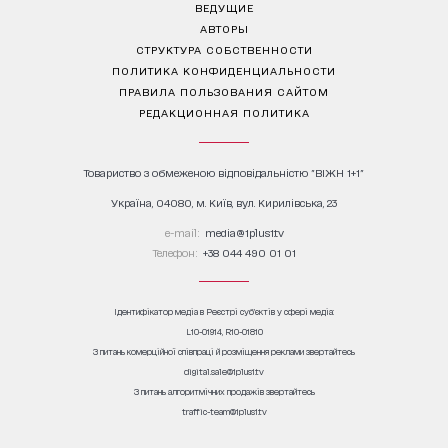
ВЕДУЩИЕ
АВТОРЫ
СТРУКТУРА СОБСТВЕННОСТИ
ПОЛИТИКА КОНФИДЕНЦИАЛЬНОСТИ
ПРАВИЛА ПОЛЬЗОВАНИЯ САЙТОМ
РЕДАКЦИОННАЯ ПОЛИТИКА
Товариство з обмеженою відповідальністю "ВІЖН 1+1"
Україна, 04080, м. Київ, вул. Кирилівська, 23
е-mail:
media@1plus1.tv
Телефон:
+38 044 490 01 01
Ідентифікатор медіа в Реєстрі суб’єктів у сфері медіа:
L10-01914, R10-01810
З питань комерційної співпраці й розміщення реклами звертайтесь
digital.sale@1plus1.tv
З питань алгоритмічних продажів звертайтесь
traffic-team@1plus1.tv