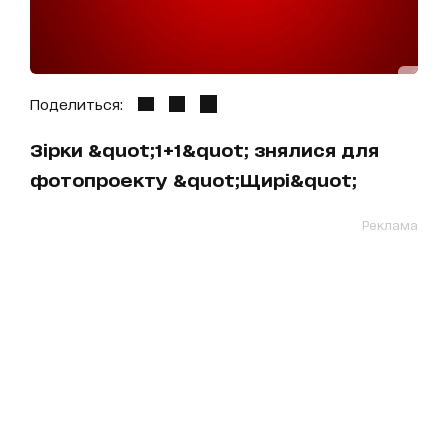
Поделиться:
Зірки &quot;1+1&quot; знялися для
фотопроекту &quot;Щирі&quot;
Реклама