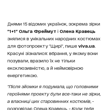
Днями 15 відомих українок, зокрема зірки
"1+1"
Ольга Фреймут
і
Олена Кравець
знялися в унікальних народних костюмах
для фотопроекту "Щирі", пише
viva.ua
.
Красуні зізналися: вбрання, у якому вони
позували, вразило їх не тільки
ексклюзивністю, а й неймовірною
енергетикою.
"Після зйомки я подумала, що головними
героїнями проекту були все-таки не зірки,
а власниці цих старовинних костюмів
, -
розповідає Олена Кравець. -
Коли тебе