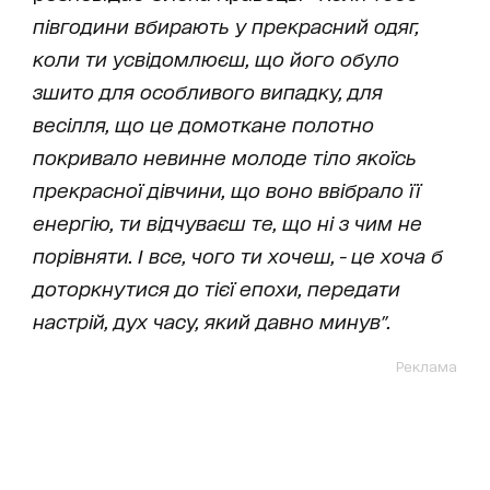
півгодини вбирають у прекрасний одяг,
коли ти усвідомлюєш, що його обуло
зшито для особливого випадку, для
весілля, що це домоткане полотно
покривало невинне молоде тіло якоїсь
прекрасної дівчини, що воно ввібрало її
енергію, ти відчуваєш те, що ні з чим не
порівняти. І все, чого ти хочеш, - це хоча б
доторкнутися до тієї епохи, передати
настрій, дух часу, який давно минув".
Реклама