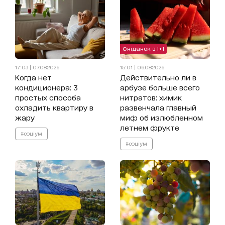
Сніданок з 1+1
17:03 | 07.08.2026
15:01 | 06.08.2026
Когда нет
Действительно ли в
кондиционера: 3
арбузе больше всего
простых способа
нитратов: химик
охладить квартиру в
развенчала главный
жару
миф об излюбленном
летнем фрукте
#соціум
#соціум