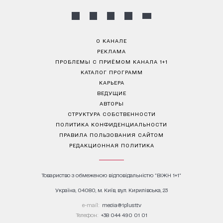
О КАНАЛЕ
РЕКЛАМА
ПРОБЛЕМЫ С ПРИЁМОМ КАНАЛА 1+1
КАТАЛОГ ПРОГРАММ
КАРЬЕРА
ВЕДУЩИЕ
АВТОРЫ
СТРУКТУРА СОБСТВЕННОСТИ
ПОЛИТИКА КОНФИДЕНЦИАЛЬНОСТИ
ПРАВИЛА ПОЛЬЗОВАНИЯ САЙТОМ
РЕДАКЦИОННАЯ ПОЛИТИКА
Товариство з обмеженою відповідальністю "ВІЖН 1+1"
Україна, 04080, м. Київ, вул. Кирилівська, 23
е-mail:
media@1plus1.tv
Телефон:
+38 044 490 01 01