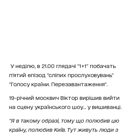
У неділю, в 21.00 глядачі "1+1" побачать
п'ятий епізод "сліпих прослуховувань"
"Голосу країни. Перезавантаження".
19-річний москвич Віктор вирішив вийти
на сцену українського шоу… у вишиванці.
"Я в такому образі, тому що полюбив цю
країну, полюбив Київ. Тут живуть люди з