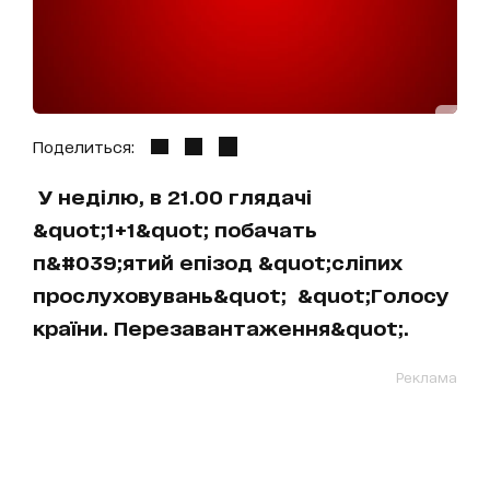
Поделиться:
У неділю, в 21.00 глядачі
&quot;1+1&quot; побачать
п&#039;ятий епізод &quot;сліпих
прослуховувань&quot; &quot;Голосу
країни. Перезавантаження&quot;.
Реклама