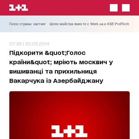
Голос страны: кастинг
Шлях майстра вместе с Work.ua и KSE ProfTech
07:39 | 30.03.2014
Підкорити &quot;Голос
країни&quot; мріють москвич у
вишиванці та прихильниця
Вакарчука із Азербайджану