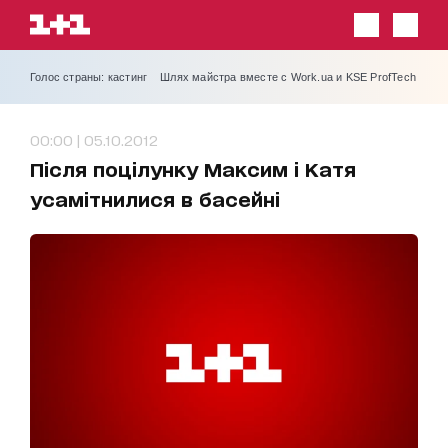
Голос страны: кастинг
Шлях майстра вместе с Work.ua и KSE ProfTech
00:00 | 05.10.2012
Після поцілунку Максим і Катя
усамітнилися в басейні