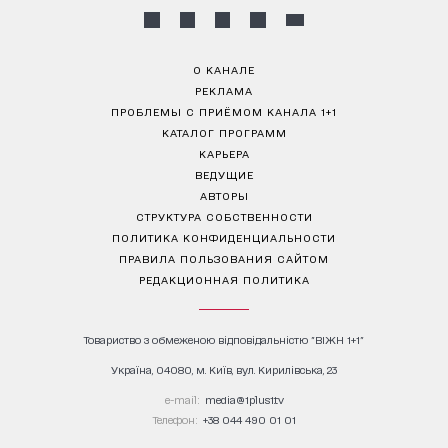
О КАНАЛЕ
РЕКЛАМА
ПРОБЛЕМЫ С ПРИЁМОМ КАНАЛА 1+1
КАТАЛОГ ПРОГРАММ
КАРЬЕРА
ВЕДУЩИЕ
АВТОРЫ
СТРУКТУРА СОБСТВЕННОСТИ
ПОЛИТИКА КОНФИДЕНЦИАЛЬНОСТИ
ПРАВИЛА ПОЛЬЗОВАНИЯ САЙТОМ
РЕДАКЦИОННАЯ ПОЛИТИКА
Товариство з обмеженою відповідальністю "ВІЖН 1+1"
Україна, 04080, м. Київ, вул. Кирилівська, 23
е-mail:
media@1plus1.tv
Телефон:
+38 044 490 01 01