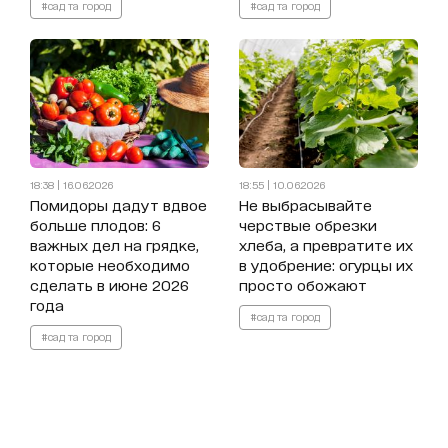
#сад та город
#сад та город
18:38 | 16.06.2026
18:55 | 10.06.2026
Помидоры дадут вдвое
Не выбрасывайте
больше плодов: 6
черствые обрезки
важных дел на грядке,
хлеба, а превратите их
которые необходимо
в удобрение: огурцы их
сделать в июне 2026
просто обожают
года
#сад та город
#сад та город