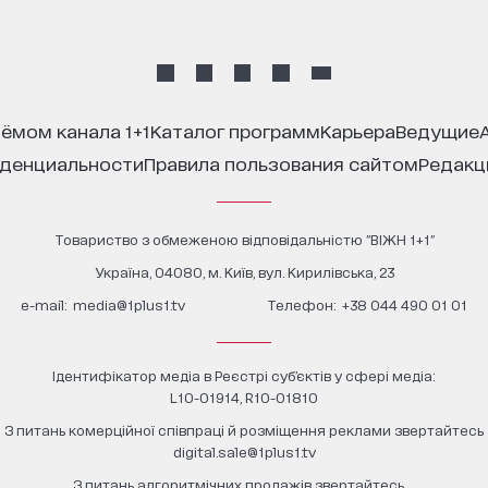
иёмом канала 1+1
каталог программ
карьера
ведущие
иденциальности
правила пользования сайтом
редак
Товариство з обмеженою відповідальністю "ВІЖН 1+1"
Україна, 04080, м. Київ, вул. Кирилівська, 23
е-mail:
media@1plus1.tv
Телефон:
+38 044 490 01 01
Ідентифікатор медіа в Реєстрі суб’єктів у сфері медіа:
L10-01914, R10-01810
З питань комерційної співпраці й розміщення реклами звертайтесь
digital.sale@1plus1.tv
З питань алгоритмічних продажів звертайтесь