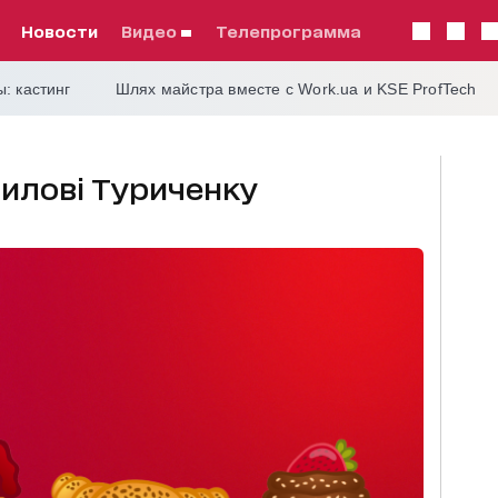
Новости
видео
телепрограмма
: кастинг
Шлях майстра вместе с Work.ua и KSE ProfTech
илові Туриченку