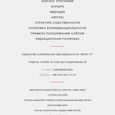
КАТАЛОГ ПРОГРАММ
КАРЬЕРА
ВЕДУЩИЕ
АВТОРЫ
СТРУКТУРА СОБСТВЕННОСТИ
ПОЛИТИКА КОНФИДЕНЦИАЛЬНОСТИ
ПРАВИЛА ПОЛЬЗОВАНИЯ САЙТОМ
РЕДАКЦИОННАЯ ПОЛИТИКА
Товариство з обмеженою відповідальністю "ВІЖН 1+1"
Україна, 04080, м. Київ, вул. Кирилівська, 23
е-mail:
media@1plus1.tv
Телефон:
+38 044 490 01 01
Ідентифікатор медіа в Реєстрі суб’єктів у сфері медіа:
L10-01914, R10-01810
З питань комерційної співпраці й розміщення реклами звертайтесь
digital.sale@1plus1.tv
З питань алгоритмічних продажів звертайтесь