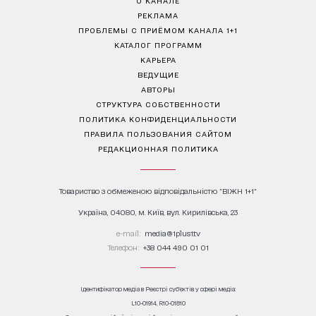
РЕКЛАМА
ПРОБЛЕМЫ С ПРИЁМОМ КАНАЛА 1+1
КАТАЛОГ ПРОГРАММ
КАРЬЕРА
ВЕДУЩИЕ
АВТОРЫ
СТРУКТУРА СОБСТВЕННОСТИ
ПОЛИТИКА КОНФИДЕНЦИАЛЬНОСТИ
ПРАВИЛА ПОЛЬЗОВАНИЯ САЙТОМ
РЕДАКЦИОННАЯ ПОЛИТИКА
Товариство з обмеженою відповідальністю "ВІЖН 1+1"
Україна, 04080, м. Київ, вул. Кирилівська, 23
е-mail:
media@1plus1.tv
Телефон:
+38 044 490 01 01
Ідентифікатор медіа в Реєстрі суб’єктів у сфері медіа:
L10-01914, R10-01810