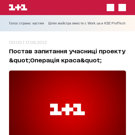
Голос страны: кастинг
Шлях майстра вместе с Work.ua и KSE ProfTech
00:00 | 17.09.2012
Постав запитання учасниці проекту
&quot;Операція краса&quot;