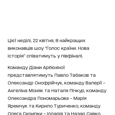
Цієї неділі, 22 квітня, 8 найкращих
виконавців шоу "Голос країни. Нова
історія" співатимуть у півфіналі.
Команду Діани Арбєніної
представлятимуть Павло Табаков та
Олександр Онофрійчук, команду Валерії –
Ангеліна Моняк та Наталя Пічкур, команду
Олександра Пономарьова – Марія
Яремчук та Кирило Туриченко, команду
Олега Скрипки – Ілларія та Назар Савко.