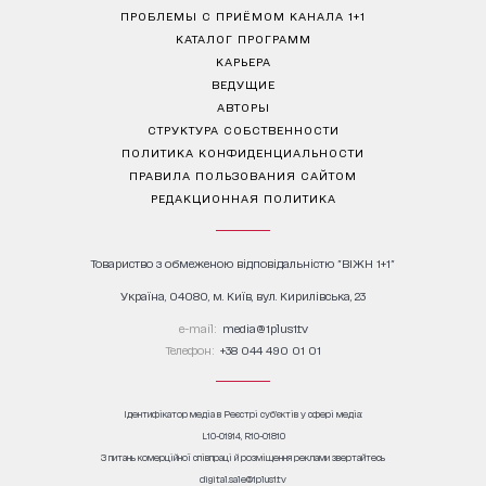
ПРОБЛЕМЫ С ПРИЁМОМ КАНАЛА 1+1
КАТАЛОГ ПРОГРАММ
КАРЬЕРА
ВЕДУЩИЕ
АВТОРЫ
СТРУКТУРА СОБСТВЕННОСТИ
ПОЛИТИКА КОНФИДЕНЦИАЛЬНОСТИ
ПРАВИЛА ПОЛЬЗОВАНИЯ САЙТОМ
РЕДАКЦИОННАЯ ПОЛИТИКА
Товариство з обмеженою відповідальністю "ВІЖН 1+1"
Україна, 04080, м. Київ, вул. Кирилівська, 23
е-mail:
media@1plus1.tv
Телефон:
+38 044 490 01 01
Ідентифікатор медіа в Реєстрі суб’єктів у сфері медіа:
L10-01914, R10-01810
З питань комерційної співпраці й розміщення реклами звертайтесь
digital.sale@1plus1.tv