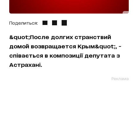
Поделиться:
&quot;После долгих странствий
домой возвращается Крым&quot;, -
співається в композиції депутата з
Астрахані.
Реклама