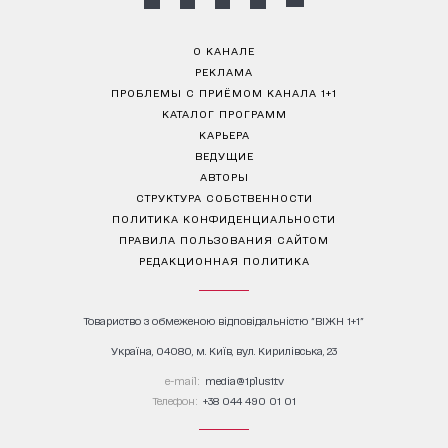
О КАНАЛЕ
РЕКЛАМА
ПРОБЛЕМЫ С ПРИЁМОМ КАНАЛА 1+1
КАТАЛОГ ПРОГРАММ
КАРЬЕРА
ВЕДУЩИЕ
АВТОРЫ
СТРУКТУРА СОБСТВЕННОСТИ
ПОЛИТИКА КОНФИДЕНЦИАЛЬНОСТИ
ПРАВИЛА ПОЛЬЗОВАНИЯ САЙТОМ
РЕДАКЦИОННАЯ ПОЛИТИКА
Товариство з обмеженою відповідальністю "ВІЖН 1+1"
Україна, 04080, м. Київ, вул. Кирилівська, 23
е-mail:
media@1plus1.tv
Телефон:
+38 044 490 01 01