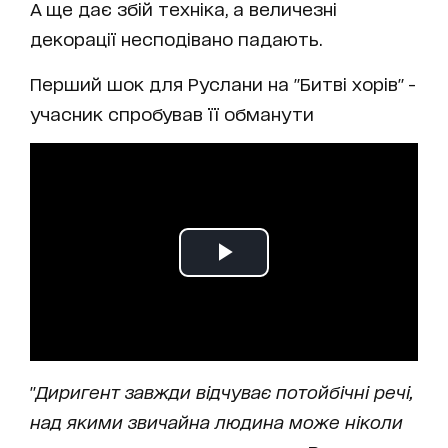
А ще дає збій техніка, а величезні
декорації несподівано падають.
Перший шок для Руслани на "Битві хорів" -
учасник спробував її обманути
"
Диригент завжди відчуває потойбічні речі,
над якими звичайна людина може ніколи