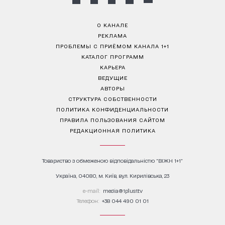
О КАНАЛЕ
РЕКЛАМА
ПРОБЛЕМЫ С ПРИЁМОМ КАНАЛА 1+1
КАТАЛОГ ПРОГРАММ
КАРЬЕРА
ВЕДУЩИЕ
АВТОРЫ
СТРУКТУРА СОБСТВЕННОСТИ
ПОЛИТИКА КОНФИДЕНЦИАЛЬНОСТИ
ПРАВИЛА ПОЛЬЗОВАНИЯ САЙТОМ
РЕДАКЦИОННАЯ ПОЛИТИКА
Товариство з обмеженою відповідальністю "ВІЖН 1+1"
Україна, 04080, м. Київ, вул. Кирилівська, 23
е-mail:
media@1plus1.tv
Телефон:
+38 044 490 01 01