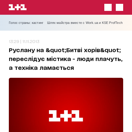
Голос страны: кастинг
Шлях майстра вместе с Work.ua и KSE ProfTech
13:29 | 11.11.2013
Руслану на &quot;Битві хорів&quot;
переслідує містика - люди плачуть,
а техніка ламається