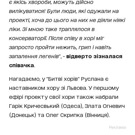
є якісь хвороби, можуть дійсно
вилікуватися! Були люди, які одужали на
проекті, хоча до цього на них не діяли ніякі
ліки. Зі мною таке траплялося в
консерваторії. Після співу в хорі міг
запросто пройти нежить, грип і навіть
запалення легенів
", -
відверто зізналася
співачка
.
Нагадаємо, у "Битві хорів" Руслана є
наставником хору зі Львова. У першому
ефірі проекту свої хори також набрали
Гарік Кричесвький (Одеса), Злата Огневич
(Донецьк) та Олег Скрипка (Вінниця).
Реклама