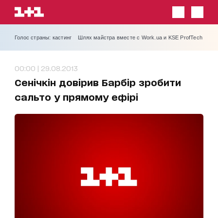
Голос страны: кастинг
Шлях майстра вместе с Work.ua и KSE ProfTech
00:00 | 29.08.2013
Сенічкін довірив Барбір зробити
сальто у прямому ефірі