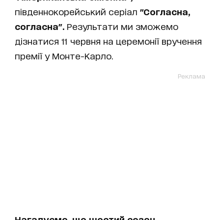
південнокорейський серіал
"Согласна,
согласна".
Результати ми зможемо
дізнатися 11 червня на церемонії вручення
премії у Монте-Карло.
Реклама
Нагадуємо, що шостий сезон