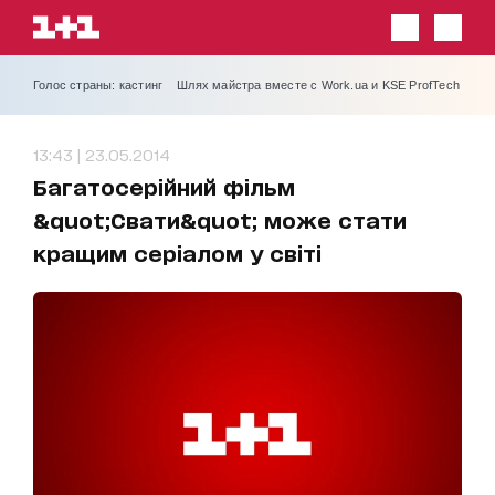
Голос страны: кастинг
Шлях майстра вместе с Work.ua и KSE ProfTech
13:43 | 23.05.2014
Багатосерійний фільм
&quot;Свати&quot; може стати
кращим серіалом у світі