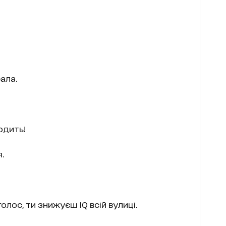
ала.
одить!
.
олос, ти знижуєш IQ всій вулиці.