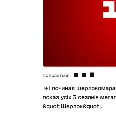
Поделиться:
1+1 починає шерлокомараф
показ усіх 3 сезонів мега
&quot;Шерлок&quot;.