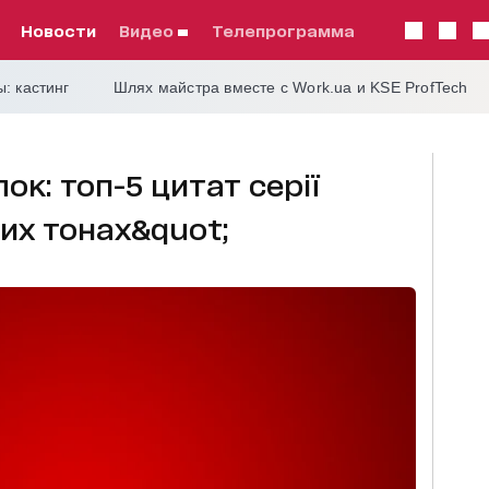
Новости
видео
телепрограмма
: кастинг
Шлях майстра вместе с Work.ua и KSE ProfTech
к: топ-5 цитат серії
их тонах&quot;