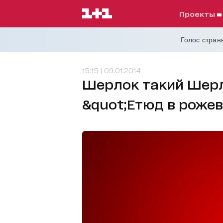
проекты
Голос страны
15:15 | 09.01.2014
Шерлок такий Шерло
&quot;Етюд в рожев