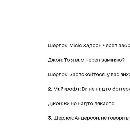
Шерлок: Місіс Хадсон череп забр
Джон: То я вам череп заміняю?
Шерлок: Заспокойтеся, у вас вих
2.
Майкрофт: Ви не надто боїтеся
Джон: Ви не надто лякаєте.
3.
Шерлок: Андерсон, не говори вг