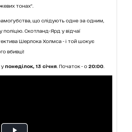
жевих тонах".
амогубства, що слідують одне за одним,
 поліцію. Скотланд-Ярд у відчаї
ектива Шерлока Холмса - і той шокує
го вбивці!
 у
понеділок, 13 січня
. Початок - о
20:00
.