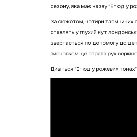
сезону, яка має назву "Етюд у ро
За сюжетом, чотири таємничих с
ставлять у глухий кут лондонську
звертається по допомогу до дет
висновком: це справа рук серійно
Дивіться "Етюд у рожевих тонах"