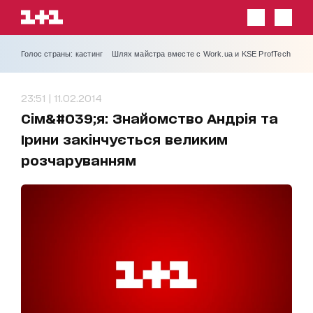
Голос страны: кастинг
Шлях майстра вместе с Work.ua и KSE ProfTech
23:51 | 11.02.2014
Сім&#039;я: Знайомство Андрія та
Ірини закінчується великим
розчаруванням