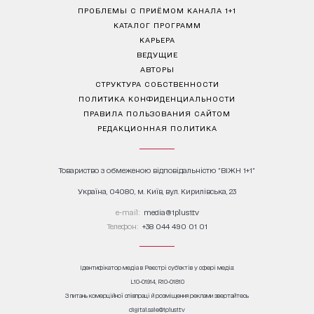
ПРОБЛЕМЫ С ПРИЁМОМ КАНАЛА 1+1
КАТАЛОГ ПРОГРАММ
КАРЬЕРА
ВЕДУЩИЕ
АВТОРЫ
СТРУКТУРА СОБСТВЕННОСТИ
ПОЛИТИКА КОНФИДЕНЦИАЛЬНОСТИ
ПРАВИЛА ПОЛЬЗОВАНИЯ САЙТОМ
РЕДАКЦИОННАЯ ПОЛИТИКА
Товариство з обмеженою відповідальністю "ВІЖН 1+1"
Україна, 04080, м. Київ, вул. Кирилівська, 23
е-mail:
media@1plus1.tv
Телефон:
+38 044 490 01 01
Ідентифікатор медіа в Реєстрі суб’єктів у сфері медіа:
L10-01914, R10-01810
З питань комерційної співпраці й розміщення реклами звертайтесь
digital.sale@1plus1.tv