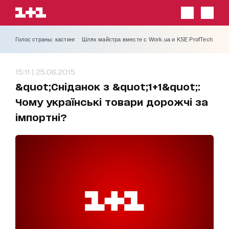
Голос страны: кастинг
Шлях майстра вместе с Work.ua и KSE ProfTech
15:11 | 25.06.2015
&quot;Сніданок з &quot;1+1&quot;:
Чому українські товари дорожчі за
імпортні?