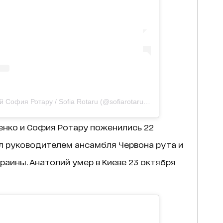
Сообщение, распространенный София Ротару / Sofia Rotaru (@sofiarotaru.official)
22 Сен 2018 г. 
енко и София Ротару поженились 22
л руководителем ансамбля Червона рута и
раины. Анатолий умер в Киеве 23 октября