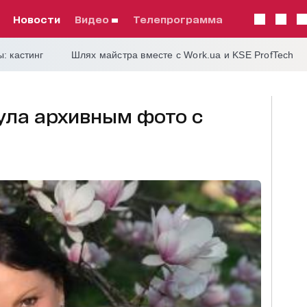
Новости
видео
телепрограмма
: кастинг
Шлях майстра вместе с Work.ua и KSE ProfTech
ула архивным фото с