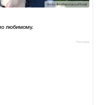
Фото: @sofiarotaru.official
по любимому.
Реклама