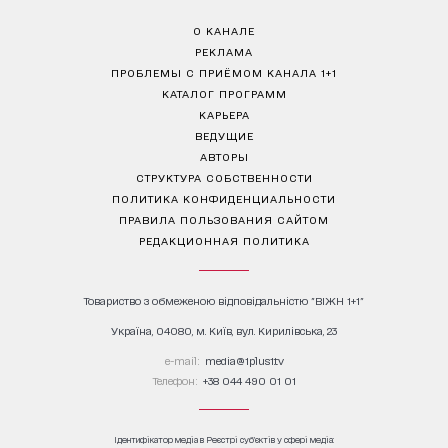
О КАНАЛЕ
РЕКЛАМА
ПРОБЛЕМЫ С ПРИЁМОМ КАНАЛА 1+1
КАТАЛОГ ПРОГРАММ
КАРЬЕРА
ВЕДУЩИЕ
АВТОРЫ
СТРУКТУРА СОБСТВЕННОСТИ
ПОЛИТИКА КОНФИДЕНЦИАЛЬНОСТИ
ПРАВИЛА ПОЛЬЗОВАНИЯ САЙТОМ
РЕДАКЦИОННАЯ ПОЛИТИКА
Товариство з обмеженою відповідальністю "ВІЖН 1+1"
Україна, 04080, м. Київ, вул. Кирилівська, 23
е-mail:
media@1plus1.tv
Телефон:
+38 044 490 01 01
Ідентифікатор медіа в Реєстрі суб’єктів у сфері медіа: