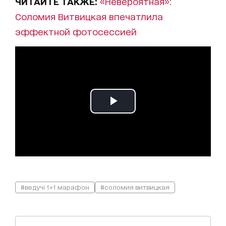
ЧИТАЙТЕ ТАКЖЕ:
«Невероятная»:
Соломия Витвицкая впечатлила
эффектной фотосессией
#ведучі 1+1 марафон
#соломия витвицкая