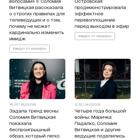
волосами» »: Соломия
Островская
Витвицкая рассказала
продемонстрировала
о строгих правилах для
эффектное
телеведущих и о том,
перевоплощение
почему не может
перед выходом в эфир
кардинально изменить
#ведучі 1+1 марафон
имидж
#ведучі 1+1 марафон
18:05 | 18.03.2026
12:52 | 24.02.2026
Задала тренд весны:
Четыре года большой
Соломия Витвицкая
войны: Маричка
показала
Падалко, Соломия
беспроигрышный
Витвицкая и другие
образ, который легко
ведущие поделились