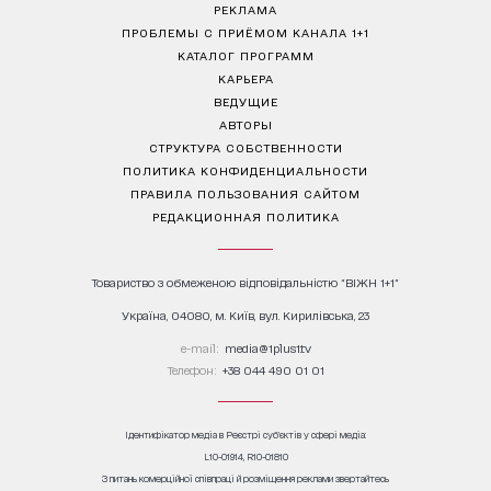
РЕКЛАМА
ПРОБЛЕМЫ С ПРИЁМОМ КАНАЛА 1+1
КАТАЛОГ ПРОГРАММ
КАРЬЕРА
ВЕДУЩИЕ
АВТОРЫ
СТРУКТУРА СОБСТВЕННОСТИ
ПОЛИТИКА КОНФИДЕНЦИАЛЬНОСТИ
ПРАВИЛА ПОЛЬЗОВАНИЯ САЙТОМ
РЕДАКЦИОННАЯ ПОЛИТИКА
Товариство з обмеженою відповідальністю "ВІЖН 1+1"
Україна, 04080, м. Київ, вул. Кирилівська, 23
е-mail:
media@1plus1.tv
Телефон:
+38 044 490 01 01
Ідентифікатор медіа в Реєстрі суб’єктів у сфері медіа:
L10-01914, R10-01810
З питань комерційної співпраці й розміщення реклами звертайтесь