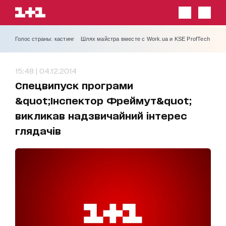
Голос страны: кастинг
Шлях майстра вместе с Work.ua и KSE ProfTech
15:48 | 04.12.2014
Спецвипуск програми
&quot;Інспектор Фреймут&quot;
викликав надзвичайний інтерес
глядачів