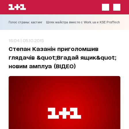
Голос страны: кастинг
Шлях майстра вместе с Work.ua и KSE ProfTech
16:04 | 05.10.2015
Степан Казанін приголомшив
глядачів &quot;Вгадай ящик&quot;
новим амплуа (ВІДЕО)