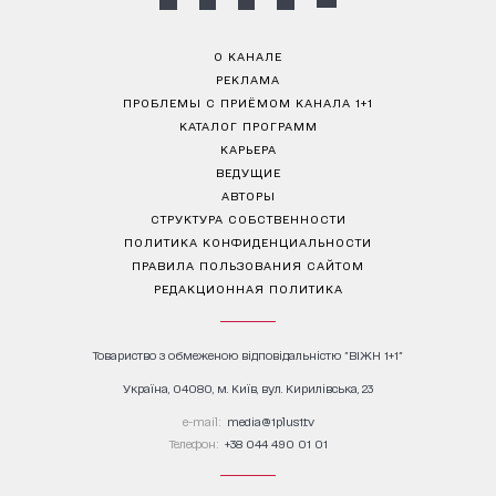
О КАНАЛЕ
РЕКЛАМА
ПРОБЛЕМЫ С ПРИЁМОМ КАНАЛА 1+1
КАТАЛОГ ПРОГРАММ
КАРЬЕРА
ВЕДУЩИЕ
АВТОРЫ
СТРУКТУРА СОБСТВЕННОСТИ
ПОЛИТИКА КОНФИДЕНЦИАЛЬНОСТИ
ПРАВИЛА ПОЛЬЗОВАНИЯ САЙТОМ
РЕДАКЦИОННАЯ ПОЛИТИКА
Товариство з обмеженою відповідальністю "ВІЖН 1+1"
Україна, 04080, м. Київ, вул. Кирилівська, 23
е-mail:
media@1plus1.tv
Телефон:
+38 044 490 01 01