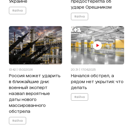
Украине
предостерегла об
ударе Орешником
#війна
#війна
13:42 | 13.02.2026
20:31 | 17.06.2025
Россия может ударить
Начался обстрел, а
в ближайшие дни:
рядом нет укрытия: что
военный эксперт
делать
назвал вероятные
#війна
даты нового
массированного
обстрела
#війна