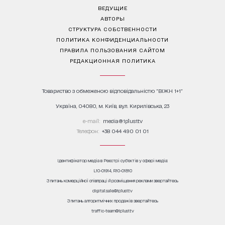
ВЕДУЩИЕ
АВТОРЫ
СТРУКТУРА СОБСТВЕННОСТИ
ПОЛИТИКА КОНФИДЕНЦИАЛЬНОСТИ
ПРАВИЛА ПОЛЬЗОВАНИЯ САЙТОМ
РЕДАКЦИОННАЯ ПОЛИТИКА
Товариство з обмеженою відповідальністю "ВІЖН 1+1"
Україна, 04080, м. Київ, вул. Кирилівська, 23
е-mail:
media@1plus1.tv
Телефон:
+38 044 490 01 01
Ідентифікатор медіа в Реєстрі суб’єктів у сфері медіа:
L10-01914, R10-01810
З питань комерційної співпраці й розміщення реклами звертайтесь
digital.sale@1plus1.tv
З питань алгоритмічних продажів звертайтесь
traffic-team@1plus1.tv