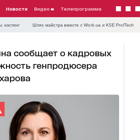
Новости
видео
телепрограмма
: кастинг
Шлях майстра вместе с Work.ua и KSE ProfTech
ина сообщает о кадровых
лжность генпродюсера
ахарова