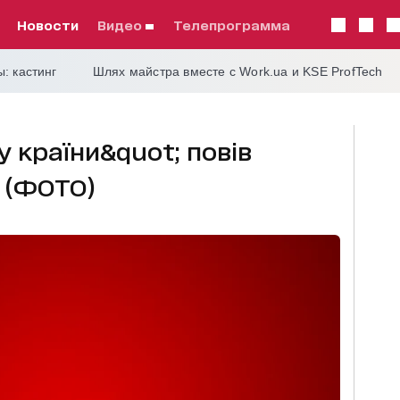
Новости
видео
телепрограмма
: кастинг
Шлях майстра вместе с Work.ua и KSE ProfTech
 країни&quot; повів
ь (ФОТО)