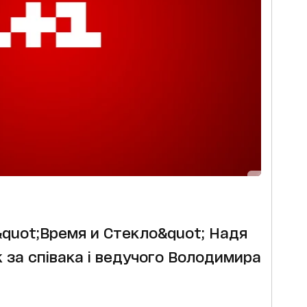
&quot;Время и Стекло&quot; Надя
за співака і ведучого Володимира