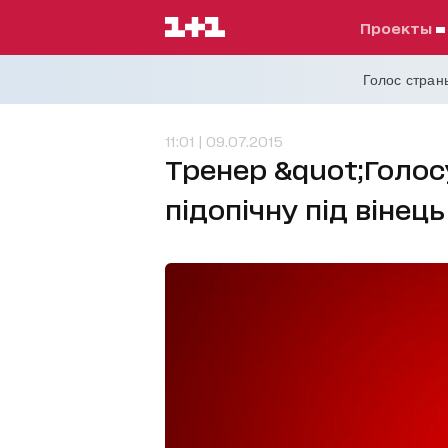
проекты
Голос страны
11:01 | 09.07.2015
Тренер &quot;Голосу
підопічну під вінец