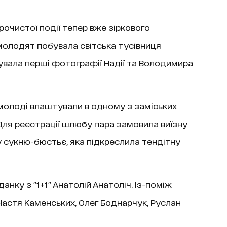
урочистої події тепер вже зіркового
молодят побувала світська тусівниця
увала перші фотографії Надії та Володимира
 молоді влаштували в одному з заміських
Для реєстрації шлюбу пара замовила виїзну
 сукню-бюстьє, яка підкреслила тендітну
анку з "1+1" Анатолій Анатоліч. Із-поміж
 Настя Каменських, Олег Боднарчук, Руслан