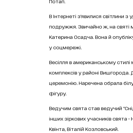
Потап.
В Інтернеті з'явилися світлини з 
подружжя. Звичайно ж, на святі 
Катерина Осадча. Вона й опублік
у соцмережі.
Весілля в американському стилі
комплексів у районі Вишгорода. 
церемонію. Наречена обрала білу
фігуру.
Ведучим свята став ведучий "Снід
інших зіркових учасників свята -
Квінта, Віталій Козловський.