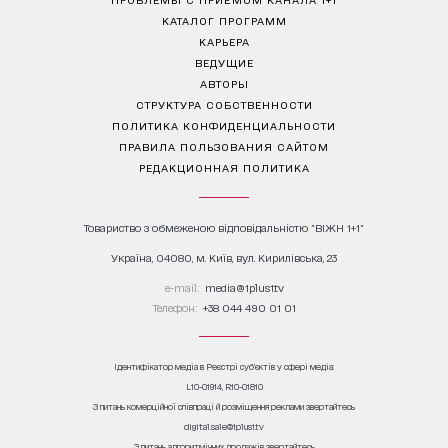
КАТАЛОГ ПРОГРАММ
КАРЬЕРА
ВЕДУЩИЕ
АВТОРЫ
СТРУКТУРА СОБСТВЕННОСТИ
ПОЛИТИКА КОНФИДЕНЦИАЛЬНОСТИ
ПРАВИЛА ПОЛЬЗОВАНИЯ САЙТОМ
РЕДАКЦИОННАЯ ПОЛИТИКА
Товариство з обмеженою відповідальністю "ВІЖН 1+1"
Україна, 04080, м. Київ, вул. Кирилівська, 23
е-mail:
media@1plus1.tv
Телефон:
+38 044 490 01 01
Ідентифікатор медіа в Реєстрі суб’єктів у сфері медіа:
L10-01914, R10-01810
З питань комерційної співпраці й розміщення реклами звертайтесь
digital.sale@1plus1.tv
З питань алгоритмічних продажів звертайтесь