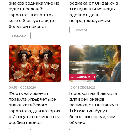
знаков зодиака уже не
зодиака от Сніданку з
будет прежней:
1+1: Луна в Близнецах
гороскоп назвал тех,
сделает день
кого с 8 августа ждет
непредсказуемым
большой поворот
#гороскоп
#гороскоп
Сніданок з 1+1
09:56 | 06.08.2026
16:04 | 05.08.2026
Фортуна изменит
Гороскоп на 6 августа
правила игры: четыре
для всех знаков
знака китайского
зодиака от Сніданку з
гороскопа, для которых
1+1: эмоции будут
с 7 августа начинается
более сильными, чем
особый период
обычно