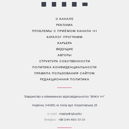
О КАНАЛЕ
РЕКЛАМА
ПРОБЛЕМЫ С ПРИЁМОМ КАНАЛА 1+1
КАТАЛОГ ПРОГРАММ
КАРЬЕРА
ВЕДУЩИЕ
АВТОРЫ
СТРУКТУРА СОБСТВЕННОСТИ
ПОЛИТИКА КОНФИДЕНЦИАЛЬНОСТИ
ПРАВИЛА ПОЛЬЗОВАНИЯ САЙТОМ
РЕДАКЦИОННАЯ ПОЛИТИКА
Товариство з обмеженою відповідальністю "ВІЖН 1+1"
Україна, 04080, м. Київ, вул. Кирилівська, 23
е-mail:
media@1plus1.tv
Телефон:
+38 044 490 01 01