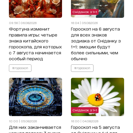
Сніданок з 1+1
09:56 | 06.08.2026
16:04 | 05.08.2026
Фортуна изменит
Гороскоп на 6 августа
правила игры: четыре
для всех знаков
знака китайского
зодиака от Сніданку з
гороскопа, для которых
1+1: эмоции будут
с 7 августа начинается
более сильными, чем
особый период
обычно
#гороскоп
#гороскоп
Сніданок з 1+1
10:00 | 05.08.2026
16:00 | 04.08.2026
Для них заканчивается
Гороскоп на 5 августа
черная полоса: 3 знака
от Сніданку з 1+1 для