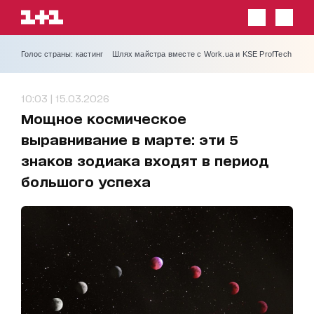
Голос страны: кастинг
Шлях майстра вместе с Work.ua и KSE ProfTech
10:03 | 15.03.2026
Мощное космическое
выравнивание в марте: эти 5
знаков зодиака входят в период
большого успеха